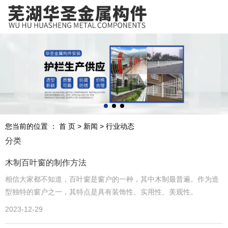
芜湖华圣金属构件安装工程有限公司，专业从事护栏设计、制作、
安装服务，欢迎咨询！
护栏设计、制作、安装一站式服务
诚信经营、源头厂家、优质服务
您当前的位置 ： 首 页
>
新闻
>
行业动态
分类
木制百叶窗的制作方法
业务咨询电话
0553-5365116
相信大家都不知道，百叶窗是窗户的一种，其中木制最普遍。作为造
19955374999
型独特的窗户之一，其特点是具有装饰性、实用性、美观性。
2023-12-29